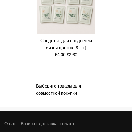
Средство для продления
жизни цветов (8 шт)
Первоначальная
Текущая
€
4,00
€
3,60
цена
цена:
составляла
€3,60.
€4,00.
Выберите товары для
совместной покупки
О нас
Возврат, доставка, оплата