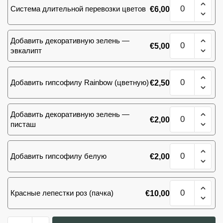
Количество
букет
Система длительной перевозки цветов
€
6,00
товара
Яркий
пионовидный
Количество
Добавить декоративную зелень —
букет
€
5,00
товара
эвкалипт
Яркий
пионовидный
Количество
букет
Добавить гипсофилу Rainbow (цветную)
€
2,50
товара
Яркий
пионовидный
Количество
Добавить декоративную зелень —
букет
€
2,00
товара
писташ
Яркий
пионовидный
Количество
букет
Добавить гипсофилу белую
€
2,00
товара
Яркий
пионовидный
Количество
букет
Красные лепестки роз (пачка)
€
10,00
товара
Яркий
пионовидный
Количество