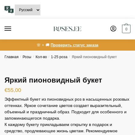
Skip
Skip
to
to
navigation
content
0
🌸 + 🚚
Проверить статус заказа
Главная
/
Розы
/
Кол-во
/
1-25 роза
/
Яркий пионовидный букет
Яркий пионовидный букет
€
55,00
Эффектный букет из пионовидных роз в насыщенных розовых
оттенках. Яркое сочетание цветов создает выразительный,
объемный и праздничный образ. Подходит для особенного и
запоминающегося подарка.
К каждому букету прикладываем открытку в подарок и
средство, продлевающее жизнь цветам. Рекомендуемое