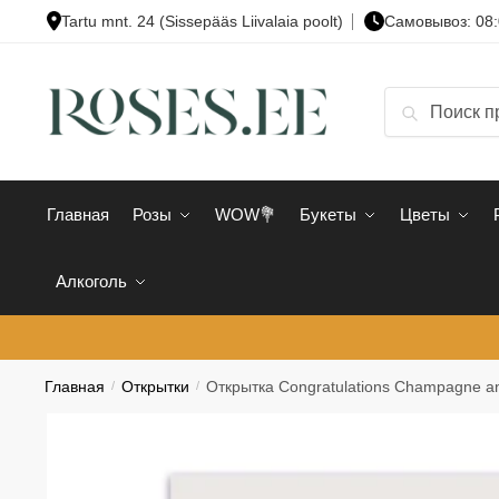
Skip
Skip
Tartu mnt. 24 (Sissepääs Liivalaia poolt)
Cамовывоз: 08:
to
to
navigation
content
Искать:
Поиск
Главная
Розы
WOW💐
Букеты
Цветы
Алкоголь
Главная
/
Открытки
/
Открытка Congratulations Champagne and