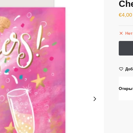
Che
€
4,00
Нет
Доб
Откры