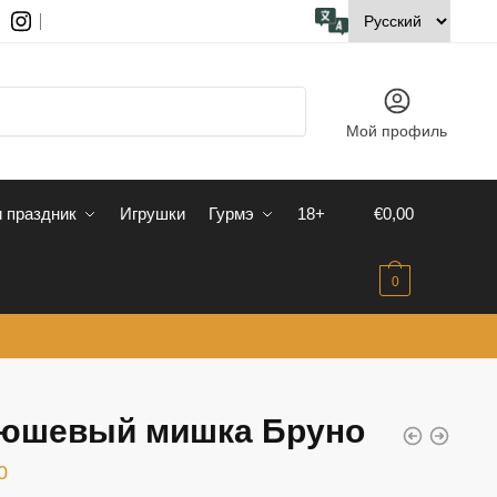
Мой профиль
 праздник
Игрушки
Гурмэ
18+
€
0,00
0
юшевый мишка Бруно
0