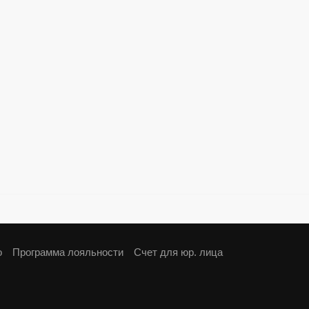
о
Программа лояльности
Cчет для юр. лица