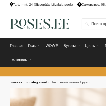
Skip
Skip
Tartu mnt. 24 (Sissepääs Liivalaia poolt)
Cамовывоз: 08:
to
to
navigation
content
Искать:
Поиск
Главная
Розы
WOW💐
Букеты
Цветы
Алкоголь
Главная
/
uncategorized
/
Плюшевый мишка Бруно