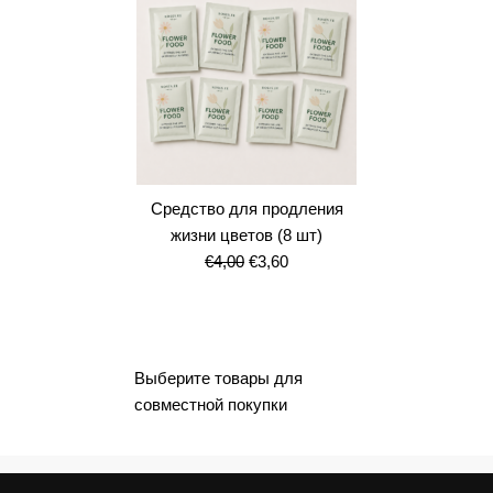
Средство для продления
жизни цветов (8 шт)
Первоначальная
Текущая
€
4,00
€
3,60
цена
цена:
составляла
€3,60.
€4,00.
Выберите товары для
совместной покупки