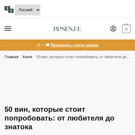
Skip
Skip
to
to
navigation
content
0
🌸 + 🚚
Проверить статус заказа
Главная
/
Книги
/
50 вин, которые стоит попробовать: от любителя до знатока
50 вин, которые стоит
попробовать: от любителя до
знатока