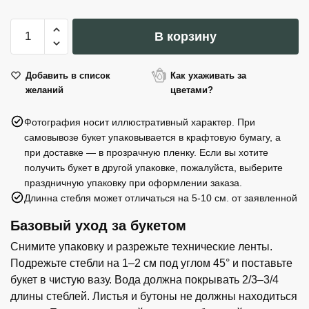
Количество
В корзину
товара
50
вин,
Добавить в список
Как ухаживать за
желаний
цветами?
которые
стоит
Фотография носит иллюстративный характер. При
попробовать:
самовывозе букет упаковывается в крафтовую бумагу, а
от
при доставке — в прозрачную пленку. Если вы хотите
любителя
получить букет в другой упаковке, пожалуйста, выберите
до
праздничную упаковку при оформлении заказа.
знатока
Длинна стебля может отличаться на 5-10 см. от заявленной
Базовый уход за букетом
Снимите упаковку и разрежьте технические ленты.
Подрежьте стебли на 1–2 см под углом 45° и поставьте
букет в чистую вазу. Вода должна покрывать 2/3–3/4
длины стеблей. Листья и бутоны не должны находиться