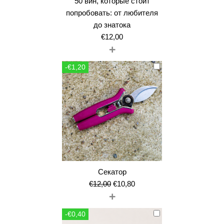
50 вин, которые стоит
попробовать: от любителя
до знатока
€
12,00
+
-€1,20
Секатор
Первоначальная
Текущая
€
12,00
€
10,80
+
цена
цена:
составляла
€10,80.
-€0,40
€12,00.