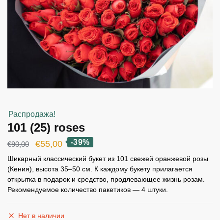
Распродажа!
101 (25) roses
-39%
Первоначальная
Текущая
€
55,00
€
90,00
цена
цена:
Шикарный классический букет из 101 свежей оранжевой розы
(Кения), высота 35–50 см. К каждому букету прилагается
составляла
€55,00.
открытка в подарок и средство, продлевающее жизнь розам.
€90,00.
Рекомендуемое количество пакетиков — 4 штуки.
Нет в наличии