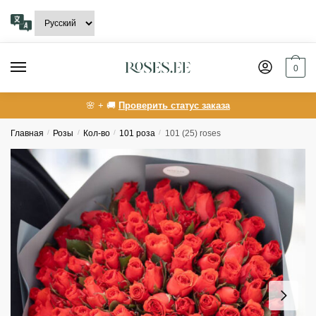
Skip
Skip
to
to
navigation
content
0
🌸 + 🚚
Проверить статус заказа
Главная
/
Розы
/
Кол-во
/
101 роза
/
101 (25) roses