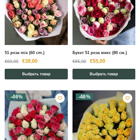
51 роза mix (60 cm.)
Букет 51 роза микс (80 см.)
Первоначальная
Текущая
Первоначальная
Текущая
€
39,00
€
55,00
€
60,00
€
85,00
цена
цена:
цена
цена:
Выбрать товар
Выбрать товар
составляла
€39,00.
составляла
€55,00.
€60,00.
€85,00.
-46%
-46%