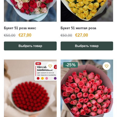
Букет 51 роза микс
Букет 51 желтая роза
Первоначальная
Текущая
Первоначальная
Текущая
€
27,00
€
27,00
€
50,00
€
50,00
цена
цена:
цена
цена:
Выбрать товар
Выбрать товар
составляла
€27,00.
составляла
€27,00.
€50,00.
€50,00.
-25%