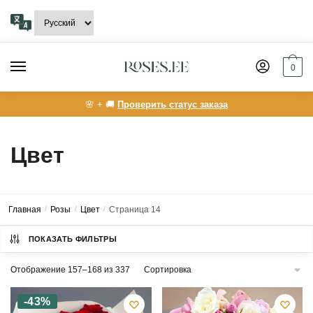
Skip
Skip
to
to
navigation
content
0
🌸 + 🚚
Проверить статус заказа
Цвет
Главная
/
Розы
/
Цвет
/
Страница 14
ПОКАЗАТЬ ФИЛЬТРЫ
Отображение 157–168 из 337
-43%