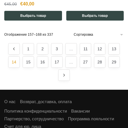
Первоначальная
Текущая
€
40,00
€
45,00
цена
цена:
Выбрать товар
Выбрать товар
составляла
€40,00.
€45,00.
Отображение 157–168 из 337
1
2
3
…
11
12
13
14
15
16
17
…
27
28
29
О нас
Возврат, доставка, оплата
Политика конфиденциальности
Вакансии
Партнерство, сотрудничество
Программа лояльности
Cчет для юр. лица