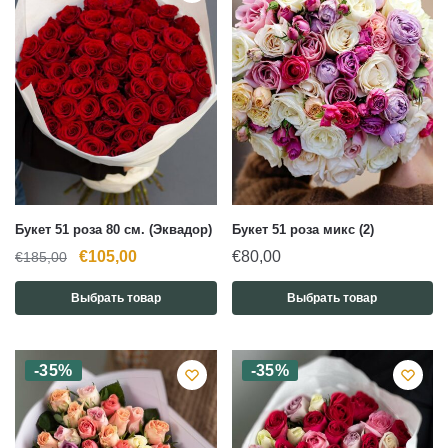
Букет 51 роза 80 см. (Эквадор)
Букет 51 роза микс (2)
Первоначальная
Текущая
€
105,00
€
80,00
€
185,00
цена
цена:
Выбрать товар
Выбрать товар
составляла
€105,00.
€185,00.
-35%
-35%