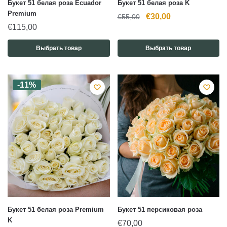
Букет 51 белая роза Ecuador
Букет 51 белая роза K
Premium
Первоначальная
Текущая
€
30,00
€
55,00
€
115,00
цена
цена:
составляла
€30,00.
Выбрать товар
Выбрать товар
€55,00.
-11%
Букет 51 белая роза Premium
Букет 51 персиковая роза
K
€
70,00