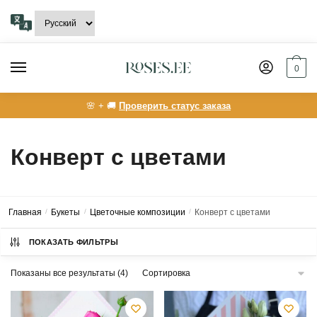
Skip
Skip
to
to
navigation
content
0
🌸 + 🚚
Проверить статус заказа
Конверт с цветами
Главная
/
Букеты
/
Цветочные композиции
/
Конверт с цветами
ПОКАЗАТЬ ФИЛЬТРЫ
Показаны все результаты (4)