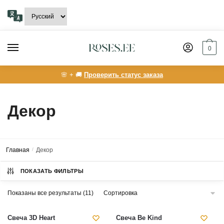
Skip
Skip
to
to
navigation
content
0
🌸 + 🚚
Проверить статус заказа
Декор
Главная
/
Декор
ПОКАЗАТЬ ФИЛЬТРЫ
Показаны все результаты (11)
Свеча 3D Heart
Свеча Be Kind