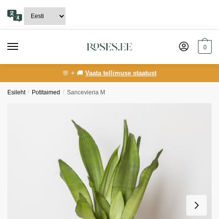
Skip
Skip
to
to
navigation
content
0
🌸 + 🚚
Vaata tellimuse staatust
Esileht
/
Potitaimed
/
Sancevieria M