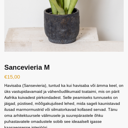
Sancevieria M
€
15,00
Havisaba (Sansevieria), tuntud ka kui havisaba või ämma keel, on
üks vastupidavamaid ja vähenõudlikumaid toataimi, mis on pärit
Aafrika kuivadest piirkondadest. Selle peamiseks tunnuseks on
jäigad, püstised, mõõgakujulised lehed, mida sageli kaunistavad
ilusad marmormustrid või silmatorkavad kollased servad. Tänu
oma arhitektuursele välimusele ja suurepärastele õhku
puhastavatele omadustele sobib see ideaalselt igasse
kaasaegsesse interjööri.