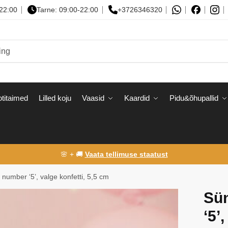
-22:00
Tarne: 09:00-22:00
+3726346320
titaimed
Lilled koju
Vaasid
Kaardid
Pidu&õhupallid
🌸 + 🚚
Vaata tellimuse staatust
number ‘5’, valge konfetti, 5,5 cm
Sü
‘5’