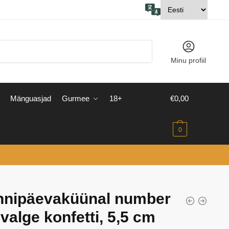
Minu profiil
Mänguasjad
Gurmee
18+
€
0,00
0
nnipäevaküünal number
, valge konfetti, 5,5 cm