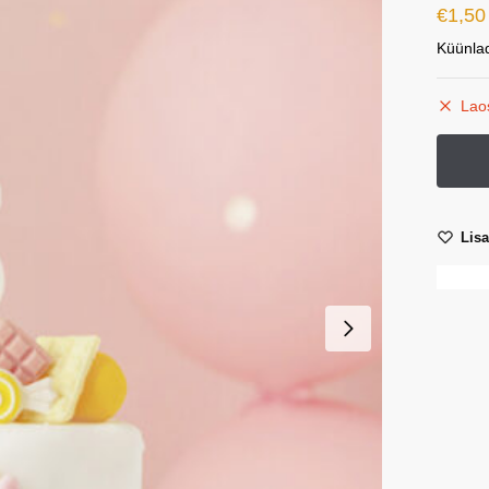
€
1,50
Küünlad
Lao
Lis