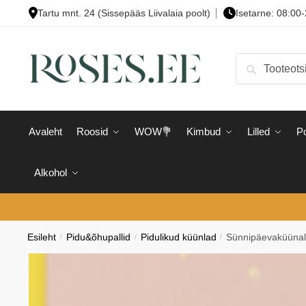
Skip
Skip
Tartu mnt. 24 (Sissepääs Liivalaia poolt)
Isetarne: 08:00
to
to
navigation
content
Otsi:
Otsi
Avaleht
Roosid
WOW💐
Kimbud
Lilled
Po
Alkohol
Esileht
/
Pidu&õhupallid
/
Pidulikud küünlad
/
Sünnipäevaküünal 