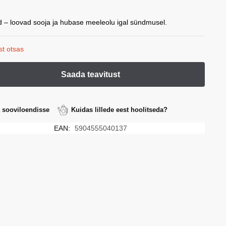
 – loovad sooja ja hubase meeleolu igal sündmusel.
st otsas
a sooviloendisse
Kuidas lillede eest hoolitseda?
EAN:
5904555040137