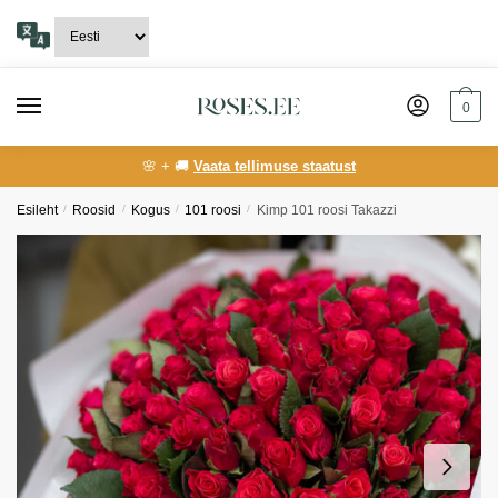
Skip
Skip
to
to
navigation
content
0
🌸 + 🚚
Vaata tellimuse staatust
Esileht
/
Roosid
/
Kogus
/
101 roosi
/
Kimp 101 roosi Takazzi