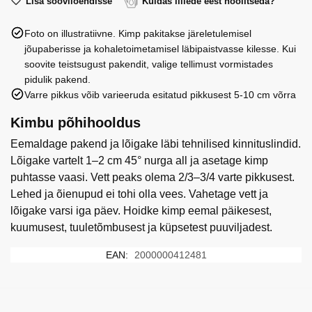
Takazzi
Lisa sooviloendisse
Kuidas lillede eest hoolitseda?
kogus
Foto on illustratiivne. Kimp pakitakse järeletulemisel
jõupaberisse ja kohaletoimetamisel läbipaistvasse kilesse. Kui
soovite teistsugust pakendit, valige tellimust vormistades
pidulik pakend.
Varre pikkus võib varieeruda esitatud pikkusest 5-10 cm võrra
Kimbu põhihooldus
Eemaldage pakend ja lõigake läbi tehnilised kinnituslindid.
Lõigake vartelt 1–2 cm 45° nurga all ja asetage kimp
puhtasse vaasi. Vett peaks olema 2/3–3/4 varte pikkusest.
Lehed ja õienupud ei tohi olla vees. Vahetage vett ja
lõigake varsi iga päev. Hoidke kimp eemal päikesest,
kuumusest, tuuletõmbusest ja küpsetest puuviljadest.
EAN:
2000000412481