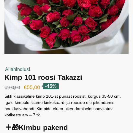
Allahindlus!
Kimp 101 roosi Takazzi
-45%
Algne
Current
€
55,00
€
100,00
hind
price
Šikk klassikaline kimp 101-st punast roosist, kõrgus 35-50 cm.
Igale kimbule lisame kinkekaardi ja rooside elu pikendamis
oli:
is:
hooldusvahendi. Kimpide eluea pikendamiseks soovitatav
€100,00.
€55,00.
kotikeste arv – 7 tk.
🎁Kimbu pakend