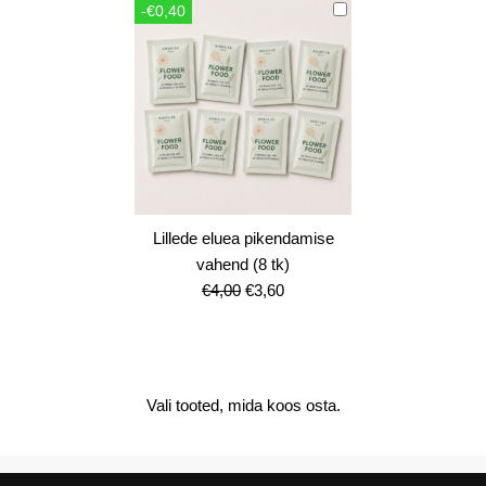
-€0,40
€12,00.
€10,80.
Lillede eluea pikendamise
vahend (8 tk)
Algne
Current
€
4,00
€
3,60
hind
price
oli:
is:
€4,00.
€3,60.
Vali tooted, mida koos osta.