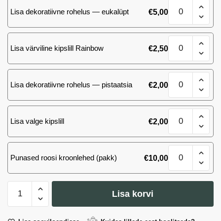
Kimp
kogus
Lisa dekoratiivne rohelus — eukalüpt
€
5,00
101
roosi
Takazzi
Kimp
kogus
Lisa värviline kipslill Rainbow
€
2,50
101
roosi
Takazzi
Kimp
kogus
Lisa dekoratiivne rohelus — pistaatsia
€
2,00
101
roosi
Takazzi
Kimp
kogus
Lisa valge kipslill
€
2,00
101
roosi
Takazzi
Kimp
kogus
Punased roosi kroonlehed (pakk)
€
10,00
101
roosi
Takazzi
Kimp
kogus
Lisa korvi
101
roosi