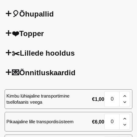
🎈Õhupallid
❤️Topper
✂️Lillede hooldus
💌Õnnitluskaardid
Kimp
Kimbu lühiajaline transportimine
€
1,00
101
tsellofaanis veega
roosi
Takazzi
Kimp
kogus
Pikaajaline lille transpordisüsteem
€
6,00
101
roosi
Takazzi