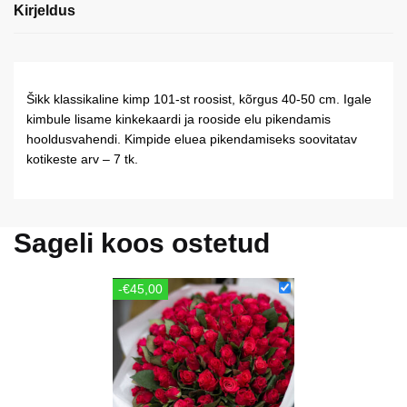
Kirjeldus
Šikk klassikaline kimp 101-st roosist, kõrgus 40-50 cm. Igale
kimbule lisame kinkekaardi ja rooside elu pikendamis
hooldusvahendi. Kimpide eluea pikendamiseks soovitatav
kotikeste arv – 7 tk.
Sageli koos ostetud
-€45,00