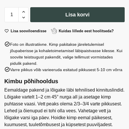
GIUSTI
Lisa korvi
Kingitus
N1:
Trühvliõli
Lisa sooviloendisse
Kuidas lillede eest hoolitseda?
ja
Foto on illustratiivne. Kimp pakitakse järeletulemisel
Modena
jõupaberisse ja kohaletoimetamisel läbipaistvasse kilesse. Kui
palsamiäädikas
soovite teistsugust pakendit, valige tellimust vormistades
IGP-
pidulik pakend.
2
Varre pikkus võib varieeruda esitatud pikkusest 5-10 cm võrra
kogus
Kimbu põhihooldus
Eemaldage pakend ja lõigake läbi tehnilised kinnituslindid.
Lõigake vartelt 1–2 cm 45° nurga all ja asetage kimp
puhtasse vaasi. Vett peaks olema 2/3–3/4 varte pikkusest.
Lehed ja õienupud ei tohi olla vees. Vahetage vett ja
lõigake varsi iga päev. Hoidke kimp eemal päikesest,
kuumusest, tuuletõmbusest ja küpsetest puuviljadest.