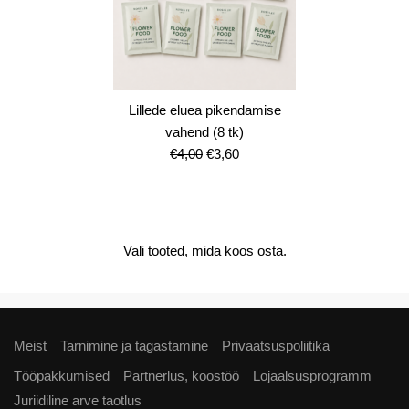
Lillede eluea pikendamise
vahend (8 tk)
Algne
Current
€
4,00
€
3,60
hind
price
oli:
is:
€4,00.
€3,60.
Vali tooted, mida koos osta.
Meist
Tarnimine ja tagastamine
Privaatsuspoliitika
Tööpakkumised
Partnerlus, koostöö
Lojaalsusprogramm
Juriidiline arve taotlus