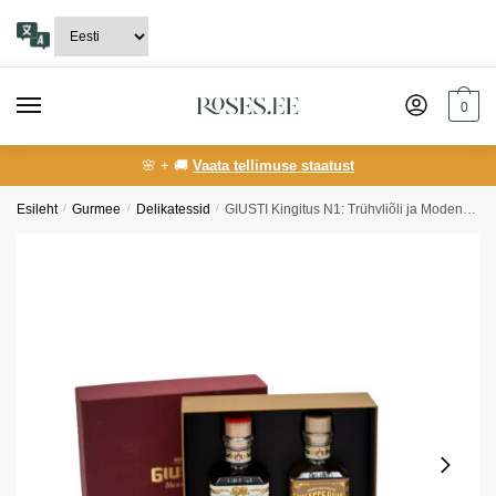
Skip
Skip
to
to
navigation
content
0
🌸 + 🚚
Vaata tellimuse staatust
Esileht
/
Gurmee
/
Delikatessid
/
GIUSTI Kingitus N1: Trühvliõli ja Modena palsamiäädikas IGP-2