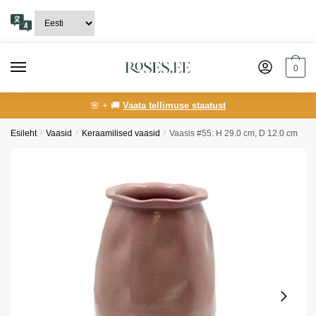
Skip
Skip
to
to
navigation
content
0
🌸 + 🚚
Vaata tellimuse staatust
Esileht
/
Vaasid
/
Keraamilised vaasid
/
Vaasis #55: H 29.0 cm, D 12.0 cm