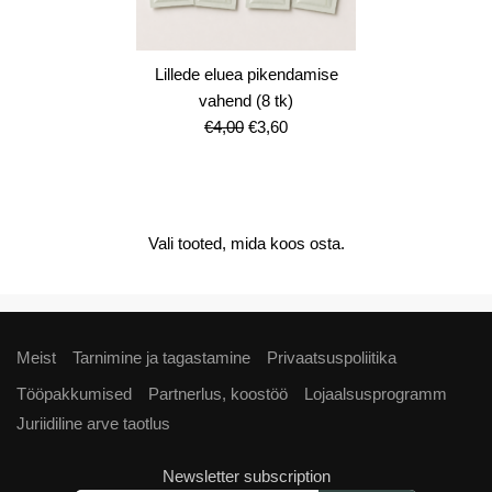
Lillede eluea pikendamise
vahend (8 tk)
Algne
Current
€
4,00
€
3,60
hind
price
oli:
is:
€4,00.
€3,60.
Vali tooted, mida koos osta.
Meist
Tarnimine ja tagastamine
Privaatsuspoliitika
Tööpakkumised
Partnerlus, koostöö
Lojaalsusprogramm
Juriidiline arve taotlus
Newsletter subscription