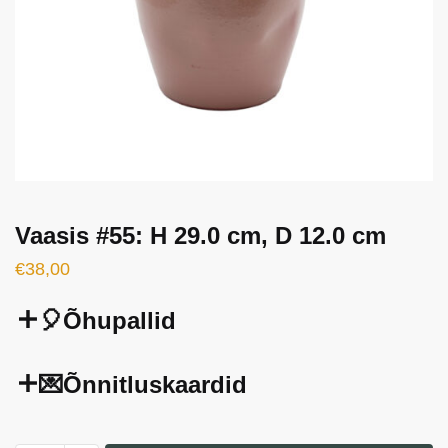
Vaasis #55: H 29.0 cm, D 12.0 cm
€
38,00
🎈Õhupallid
💌Õnnitluskaardid