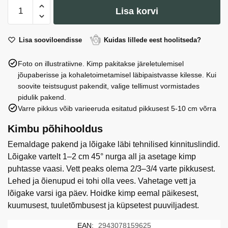
Vaasis
Lisa korvi
#55:
H
29.0
Lisa sooviloendisse
Kuidas lillede eest hoolitseda?
cm,
Foto on illustratiivne. Kimp pakitakse järeletulemisel
D
jõupaberisse ja kohaletoimetamisel läbipaistvasse kilesse. Kui
12.0
soovite teistsugust pakendit, valige tellimust vormistades
cm
pidulik pakend.
kogus
Varre pikkus võib varieeruda esitatud pikkusest 5-10 cm võrra
Kimbu põhihooldus
Eemaldage pakend ja lõigake läbi tehnilised kinnituslindid.
Lõigake vartelt 1–2 cm 45° nurga all ja asetage kimp
puhtasse vaasi. Vett peaks olema 2/3–3/4 varte pikkusest.
Lehed ja õienupud ei tohi olla vees. Vahetage vett ja
lõigake varsi iga päev. Hoidke kimp eemal päikesest,
kuumusest, tuuletõmbusest ja küpsetest puuviljadest.
EAN:
2943078159625