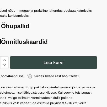
sed nõud – mugav ja praktiline lahendus peolaua katmiseks
htsaks koristamiseks.
Õhupallid
Õnnitluskaardid
,
Lisa korvi
nised,
a sooviloendisse
Kuidas lillede eest hoolitseda?
 on illustratiivne. Kimp pakitakse järeletulemisel jõupaberisse ja
letoimetamisel läbipaistvasse kilesse. Kui soovite teistsugust
ndit, valige tellimust vormistades pidulik pakend.
e pikkus võib varieeruda esitatud pikkusest 5-10 cm võrra