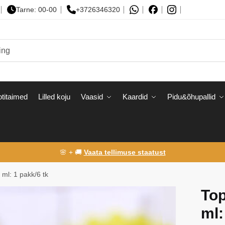
Tarne: 00-00
+3726346320
titaimed
Lilled koju
Vaasid
Kaardid
Pidu&õhupallid
🌸 + 🚚
Vaata tellimuse staatust
 ml: 1 pakk/6 tk
Top
ml: