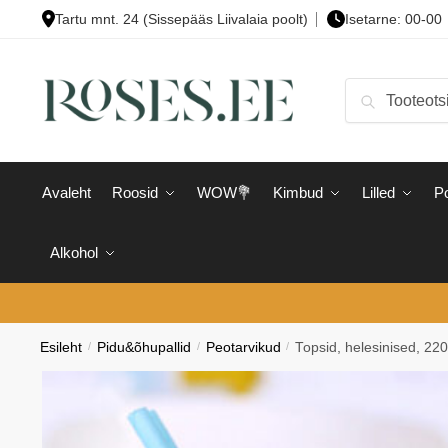
Skip
Skip
Tartu mnt. 24 (Sissepääs Liivalaia poolt)
Isetarne: 00-00
to
to
navigation
content
Otsi:
Otsi
Avaleht
Roosid
WOW💐
Kimbud
Lilled
Po
Alkohol
Esileht
/
Pidu&õhupallid
/
Peotarvikud
/
Topsid, helesinised, 220