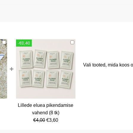
-€0,40
Vali tooted, mida koos o
+
Lillede eluea pikendamise
rent
vahend (8 tk)
ce
Algne
Current
€
4,00
€
3,60
hind
price