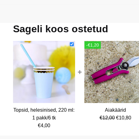
Sageli koos ostetud
-€1,20
+
Topsid, helesinised, 220 ml:
Aiakäärid
Algne
Cur
1 pakk/6 tk
€
12,00
€
10,80
hind
pri
€
4,00
oli:
is: