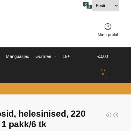
Minu profiil
Mänguasjad
Gurmee
18+
€
0,00
0
sid, helesinised, 220
 1 pakk/6 tk