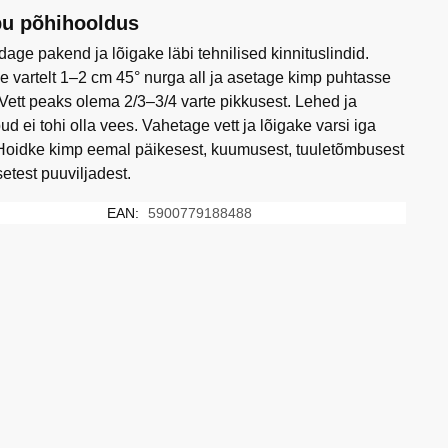
u põhihooldus
age pakend ja lõigake läbi tehnilised kinnituslindid.
e vartelt 1–2 cm 45° nurga all ja asetage kimp puhtasse
 Vett peaks olema 2/3–3/4 varte pikkusest. Lehed ja
ud ei tohi olla vees. Vahetage vett ja lõigake varsi iga
Hoidke kimp eemal päikesest, kuumusest, tuuletõmbusest
setest puuviljadest.
EAN:
5900779188488