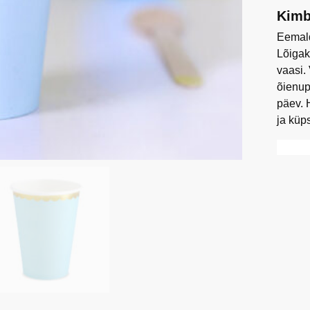
Kimb
Eemald
Lõigak
vaasi.
õienup
päev. 
ja küp