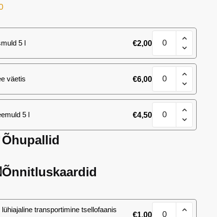
0
Phalaenopsis
smuld 5 l
€
2,00
´elegant
Cascade
´
Phalaenopsis
kogus
e väetis
€
6,00
´elegant
Cascade
´
Phalaenopsis
kogus
emuld 5 l
€
4,50
´elegant
Cascade
´
Õhupallid
kogus
Õnnitluskaardid
Phalaenopsis
lühiajaline transportimine tsellofaanis
€
1,00
´elegant