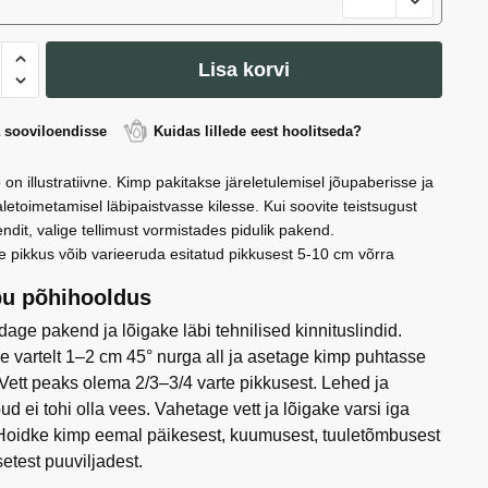
Cascade
´
enopsis
kogus
Lisa korvi
nt
de
a sooviloendisse
Kuidas lillede eest hoolitseda?
 on illustratiivne. Kimp pakitakse järeletulemisel jõupaberisse ja
letoimetamisel läbipaistvasse kilesse. Kui soovite teistsugust
ndit, valige tellimust vormistades pidulik pakend.
e pikkus võib varieeruda esitatud pikkusest 5-10 cm võrra
u põhihooldus
age pakend ja lõigake läbi tehnilised kinnituslindid.
e vartelt 1–2 cm 45° nurga all ja asetage kimp puhtasse
 Vett peaks olema 2/3–3/4 varte pikkusest. Lehed ja
ud ei tohi olla vees. Vahetage vett ja lõigake varsi iga
Hoidke kimp eemal päikesest, kuumusest, tuuletõmbusest
setest puuviljadest.