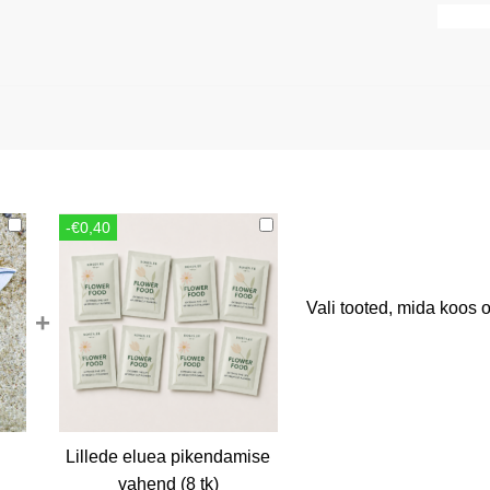
-€0,40
Vali tooted, mida koos o
+
Lillede eluea pikendamise
rent
vahend (8 tk)