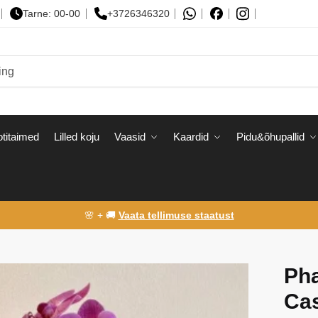
Tarne: 00-00
+3726346320
titaimed
Lilled koju
Vaasid
Kaardid
Pidu&õhupallid
🌸 + 🚚
Vaata tellimuse staatust
Pha
Ca