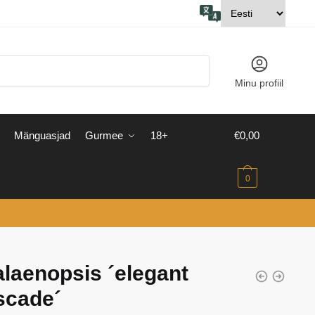
Minu profiil
Mänguasjad
Gurmee
18+
€
0,00
0
laenopsis ´elegant
scade´