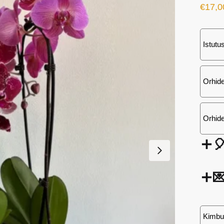
€
17,0
Istutu
Orhide
Orhide


Kimbu 