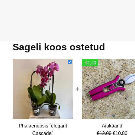
Sageli koos ostetud
-€1,20
+
Phalaenopsis ´elegant
Aiakäärid
Algne
Cur
Cascade´
€
12,00
€
10,80