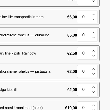
Cascade
´
Phalaenopsis
kogus
aline lille transpordisüsteem
€
6,00
´elegant
Cascade
´
Phalaenopsis
kogus
ekoratiivne rohelus — eukalüpt
€
5,00
´elegant
Cascade
´
Phalaenopsis
kogus
ärviline kipslill Rainbow
€
2,50
´elegant
Cascade
´
Phalaenopsis
kogus
ekoratiivne rohelus — pistaatsia
€
2,00
´elegant
Cascade
´
Phalaenopsis
kogus
lge kipslill
€
2,00
´elegant
Cascade
´
Phalaenopsis
kogus
ed roosi kroonlehed (pakk)
€
10,00
´elegant