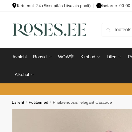
Skip
Skip
Tartu mnt. 24 (Sissepääs Liivalaia poolt)
Isetarne: 00-00
to
to
navigation
content
Otsi:
Otsi
Avaleht
Roosid
WOW💐
Kimbud
Lilled
Po
Alkohol
Esileht
/
Potitaimed
/
Phalaenopsis ´elegant Cascade´