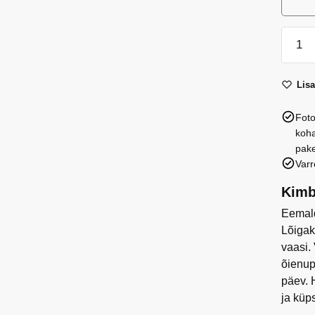
Phala
´elega
Casca
Lis
´
kogus
Foto
koha
pake
Varr
Kimb
Eemald
Lõigak
vaasi.
õienup
päev. 
ja küp