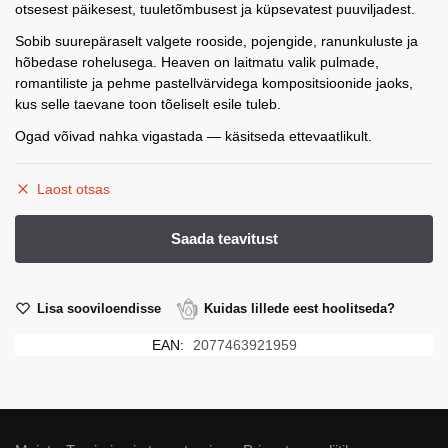
otsesest päikesest, tuuletõmbusest ja küpsevatest puuviljadest.
Sobib suurepäraselt valgete rooside, pojengide, ranunkuluste ja
hõbedase rohelusega. Heaven on laitmatu valik pulmade,
romantiliste ja pehme pastellvärvidega kompositsioonide jaoks,
kus selle taevane toon tõeliselt esile tuleb.
Ogad võivad nahka vigastada — käsitseda ettevaatlikult.
Laost otsas
Lisa sooviloendisse
Kuidas lillede eest hoolitseda?
EAN:
2077463921959