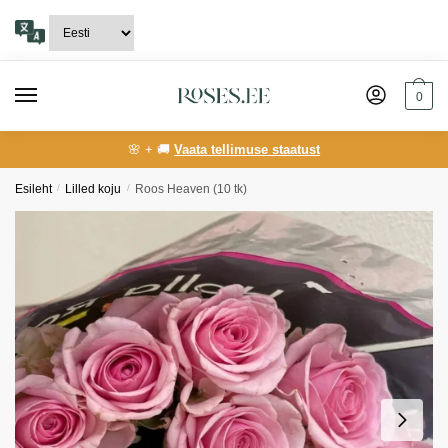
Skip
Skip
to
to
navigation
content
0
🌸 + 🚚
Vaata tellimuse staatust
Esileht
/
Lilled koju
/
Roos Heaven (10 tk)