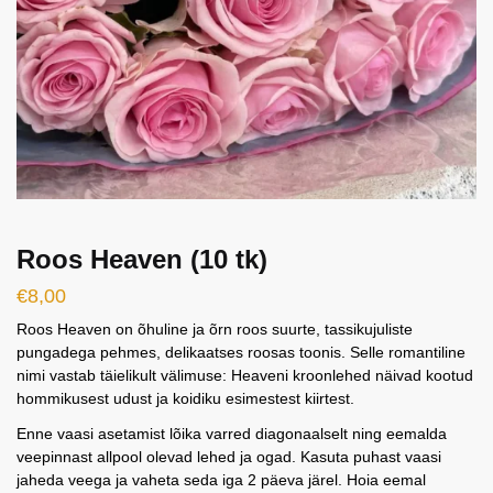
Roos Heaven (10 tk)
€
8,00
Roos Heaven on õhuline ja õrn roos suurte, tassikujuliste
pungadega pehmes, delikaatses roosas toonis. Selle romantiline
nimi vastab täielikult välimuse: Heaveni kroonlehed näivad kootud
hommikusest udust ja koidiku esimestest kiirtest.
Enne vaasi asetamist lõika varred diagonaalselt ning eemalda
veepinnast allpool olevad lehed ja ogad. Kasuta puhast vaasi
jaheda veega ja vaheta seda iga 2 päeva järel. Hoia eemal