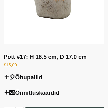
Pott #17: H 16.5 cm, D 17.0 cm
€
15,00
🎈Õhupallid
💌Õnnitluskaardid