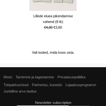
Lillede eluea pikendamise
vahend (8 tk)
Algne
Current
€
4,00
€
3,60
hind
price
oli:
is:
€4,00.
€3,60.
Vali tooted, mida koos osta.
Meist
Tarnimine ja tagastamine
Privaatsuspoliitika
Tööpakkumised
Partnerlus, koostöö
Lojaalsusprogramm
Juriidiline arve taotlus
Newsletter subscription