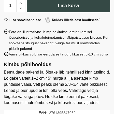
Pott
Lisa korvi
#17:
H
16.5
Lisa sooviloendisse
Kuidas lillede eest hoolitseda?
cm,
Foto on illustratiivne. Kimp pakitakse järeletulemisel
D
jõupaberisse ja kohaletoimetamisel läbipaistvasse kilesse. Kui
17.0
soovite teistsugust pakendit, valige tellimust vormistades
cm
pidulik pakend.
kogus
Varre pikkus võib varieeruda esitatud pikkusest 5-10 cm võrra
Kimbu põhihooldus
Eemaldage pakend ja lõigake läbi tehnilised kinnituslindid.
Lõigake vartelt 1–2 cm 45° nurga all ja asetage kimp
puhtasse vaasi. Vett peaks olema 2/3–3/4 varte pikkusest.
Lehed ja õienupud ei tohi olla vees. Vahetage vett ja
lõigake varsi iga päev. Hoidke kimp eemal päikesest,
kuumusest, tuuletõmbusest ja küpsetest puuviljadest.
EAN:
2761395847039