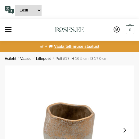
Skip
Skip
to
to
navigation
content
0
🌸 + 🚚
Vaata tellimuse staatust
Esileht
/
Vaasid
/
Lillepotid
/
Pott #17: H 16.5 cm, D 17.0 cm