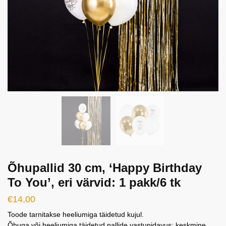
Õhupallid 30 cm, ‘Happy Birthday
To You’, eri värvid: 1 pakk/6 tk
€
14,00
Toode tarnitakse heeliumiga täidetud kujul.
Õhuga või heeliumiga täidetud pallide vastupidavus: keskmine