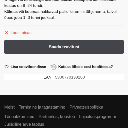
kestus on 8–24 tundi.
Külmas või kuumas hakkavad pallid kiiremini tühjenema, talvel
õues juba 1–3 tunni jooksul.
Laost otsas
Lisa sooviloendisse
Kuidas lillede eest hoolitseda?
EAN:
5900779199200
Meist
Tarnimine ja tagastamine
Privaatsuspoliitika
Tööpakkumised
Partnerlus, koostöö
Lojaalsusprogramm
Juriidiline arve taotlus