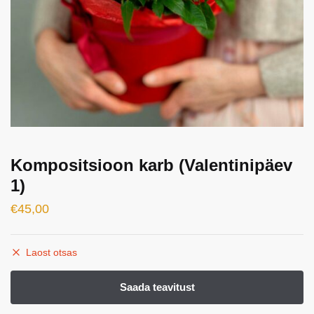
Kompositsioon karb (Valentinipäev
1)
€
45,00
Laost otsas