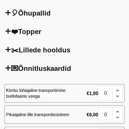
🎈Õhupallid
❤️Topper
✂️Lillede hooldus
💌Õnnitluskaardid
Kimp
Kimbu lühiajaline transportimine
€
1,00
51
tsellofaanis veega
(Ecuador)
roosi
Kimp
70
Pikaajaline lille transpordisüsteem
€
6,00
51
cm.
(Ecuador)
kogus
roosi