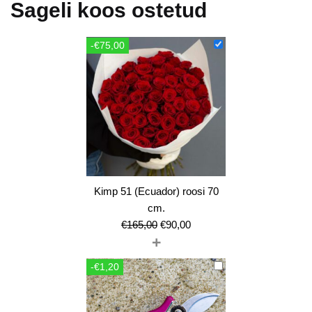
Sageli koos ostetud
-€75,00
Kimp 51 (Ecuador) roosi 70
cm.
Algne
Current
€
165,00
€
90,00
+
hind
price
oli:
is:
-€1,20
€165,00.
€90,00.