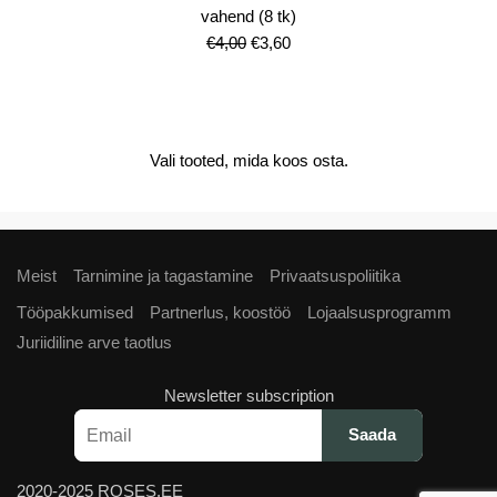
vahend (8 tk)
Algne
Current
€
4,00
€
3,60
hind
price
oli:
is:
€4,00.
€3,60.
Vali tooted, mida koos osta.
Meist
Tarnimine ja tagastamine
Privaatsuspoliitika
Tööpakkumised
Partnerlus, koostöö
Lojaalsusprogramm
Juriidiline arve taotlus
Newsletter subscription
2020-2025 ROSES.EE