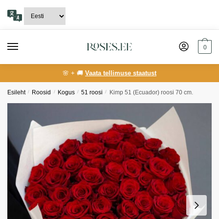
Skip
Skip
to
to
navigation
content
0
🌸 + 🚚
Vaata tellimuse staatust
Esileht
/
Roosid
/
Kogus
/
51 roosi
/
Kimp 51 (Ecuador) roosi 70 cm.