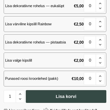
Kimp
70
Lisa dekoratiivne rohelus — eukalüpt
€
5,00
51
cm.
(Ecuador)
kogus
roosi
Kimp
70
Lisa värviline kipslill Rainbow
€
2,50
51
cm.
(Ecuador)
kogus
roosi
Kimp
70
Lisa dekoratiivne rohelus — pistaatsia
€
2,00
51
cm.
(Ecuador)
kogus
roosi
Kimp
70
Lisa valge kipslill
€
2,00
51
cm.
(Ecuador)
kogus
roosi
Kimp
70
Punased roosi kroonlehed (pakk)
€
10,00
51
cm.
(Ecuador)
kogus
roosi
Kimp
70
Lisa korvi
51
cm.
kogus
(Ecuador)