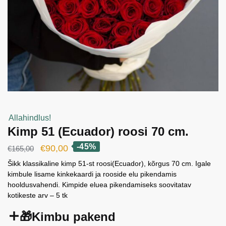
Allahindlus!
Kimp 51 (Ecuador) roosi 70 cm.
-45%
Algne
Current
€
90,00
€
165,00
hind
price
Šikk klassikaline kimp 51-st roosi(Ecuador), kõrgus 70 cm. Igale
kimbule lisame kinkekaardi ja rooside elu pikendamis
oli:
is:
hooldusvahendi. Kimpide eluea pikendamiseks soovitatav
€165,00.
€90,00.
kotikeste arv – 5 tk
🎁Kimbu pakend