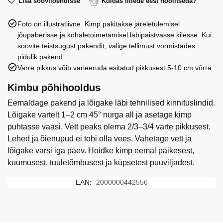
roosi
Lisa sooviloendisse
Kuidas lillede eest hoolitseda?
70
Foto on illustratiivne. Kimp pakitakse järeletulemisel
cm.
jõupaberisse ja kohaletoimetamisel läbipaistvasse kilesse. Kui
kogus
soovite teistsugust pakendit, valige tellimust vormistades
pidulik pakend.
Varre pikkus võib varieeruda esitatud pikkusest 5-10 cm võrra
Kimbu põhihooldus
Eemaldage pakend ja lõigake läbi tehnilised kinnituslindid.
Lõigake vartelt 1–2 cm 45° nurga all ja asetage kimp
puhtasse vaasi. Vett peaks olema 2/3–3/4 varte pikkusest.
Lehed ja õienupud ei tohi olla vees. Vahetage vett ja
lõigake varsi iga päev. Hoidke kimp eemal päikesest,
kuumusest, tuuletõmbusest ja küpsetest puuviljadest.
EAN:
2000000442556