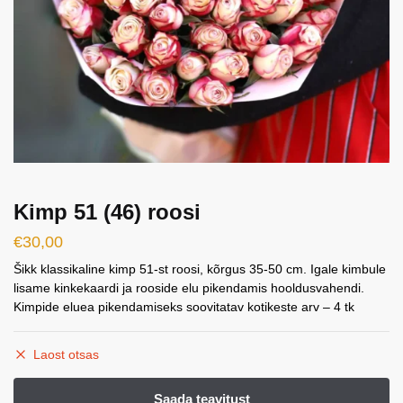
Kimp 51 (46) roosi
€
30,00
Šikk klassikaline kimp 51-st roosi, kõrgus 35-50 cm. Igale kimbule
lisame kinkekaardi ja rooside elu pikendamis hooldusvahendi.
Kimpide eluea pikendamiseks soovitatav kotikeste arv – 4 tk
Laost otsas