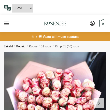
Skip
Skip
to
to
navigation
content
0
🌸 + 🚚
Vaata tellimuse staatust
Esileht
/
Roosid
/
Kogus
/
51 roosi
/
Kimp 51 (46) roosi