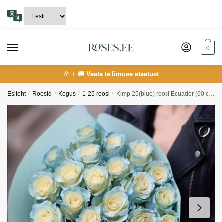
Skip
Skip
to
to
navigation
content
0
🌸 + 🚚
Vaata tellimuse staatust
Esileht
/
Roosid
/
Kogus
/
1-25 roosi
/
Kimp 25(blue) roosi Ecuador (60 cm)