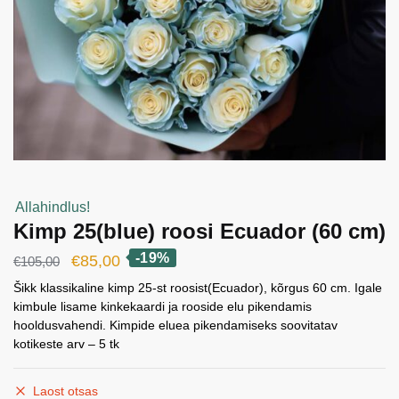
Allahindlus!
Kimp 25(blue) roosi Ecuador (60 cm)
-19%
Algne
Current
€
85,00
€
105,00
hind
price
Šikk klassikaline kimp 25-st roosist(Ecuador), kõrgus 60 cm. Igale
kimbule lisame kinkekaardi ja rooside elu pikendamis
oli:
is:
hooldusvahendi. Kimpide eluea pikendamiseks soovitatav
€105,00.
€85,00.
kotikeste arv – 5 tk
Laost otsas