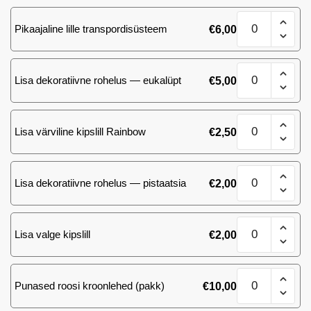
(Ecuador)
Kimp
roosi
Pikaajaline lille transpordisüsteem
€
6,00
101
60
mix
cm.
(Ecuador)
kogus
Kimp
roosi
Lisa dekoratiivne rohelus — eukalüpt
€
5,00
101
60
mix
cm.
(Ecuador)
kogus
Kimp
roosi
Lisa värviline kipslill Rainbow
€
2,50
101
60
mix
cm.
(Ecuador)
kogus
Kimp
roosi
Lisa dekoratiivne rohelus — pistaatsia
€
2,00
101
60
mix
cm.
(Ecuador)
kogus
Kimp
roosi
Lisa valge kipslill
€
2,00
101
60
mix
cm.
(Ecuador)
kogus
Kimp
roosi
Punased roosi kroonlehed (pakk)
€
10,00
101
60
mix
cm.