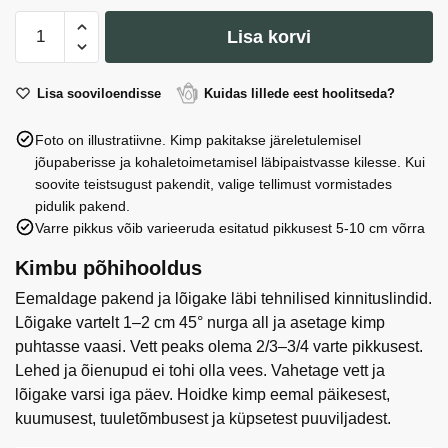
(Ecuador)
kogus
Kimp
roosi
Lisa korvi
101
60
cm.
mix
kogus
(Ecuador)
Lisa sooviloendisse
Kuidas lillede eest hoolitseda?
roosi
Foto on illustratiivne. Kimp pakitakse järeletulemisel
60
jõupaberisse ja kohaletoimetamisel läbipaistvasse kilesse. Kui
cm.
soovite teistsugust pakendit, valige tellimust vormistades
kogus
pidulik pakend.
Varre pikkus võib varieeruda esitatud pikkusest 5-10 cm võrra
Kimbu põhihooldus
Eemaldage pakend ja lõigake läbi tehnilised kinnituslindid.
Lõigake vartelt 1–2 cm 45° nurga all ja asetage kimp
puhtasse vaasi. Vett peaks olema 2/3–3/4 varte pikkusest.
Lehed ja õienupud ei tohi olla vees. Vahetage vett ja
lõigake varsi iga päev. Hoidke kimp eemal päikesest,
kuumusest, tuuletõmbusest ja küpsetest puuviljadest.