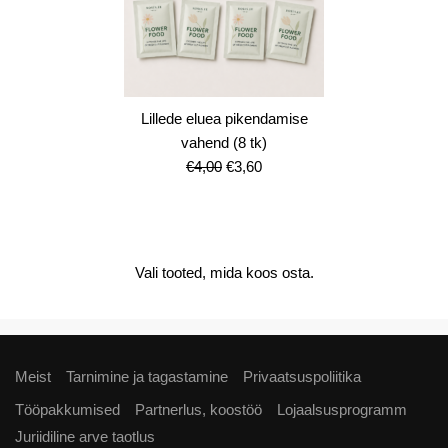
Lillede eluea pikendamise
vahend (8 tk)
Algne
Current
€
4,00
€
3,60
hind
price
oli:
is:
€4,00.
€3,60.
Vali tooted, mida koos osta.
Meist
Tarnimine ja tagastamine
Privaatsuspoliitika
Tööpakkumised
Partnerlus, koostöö
Lojaalsusprogramm
Juriidiline arve taotlus