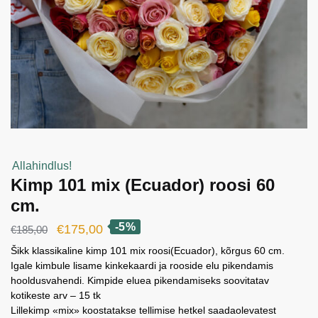
Allahindlus!
Kimp 101 mix (Ecuador) roosi 60
cm.
-5%
Algne
Current
€
175,00
€
185,00
hind
price
Šikk klassikaline kimp 101 mix roosi(Ecuador), kõrgus 60 cm.
Igale kimbule lisame kinkekaardi ja rooside elu pikendamis
oli:
is:
hooldusvahendi. Kimpide eluea pikendamiseks soovitatav
€185,00.
€175,00.
kotikeste arv – 15 tk
Lillekimp «mix» koostatakse tellimise hetkel saadaolevatest