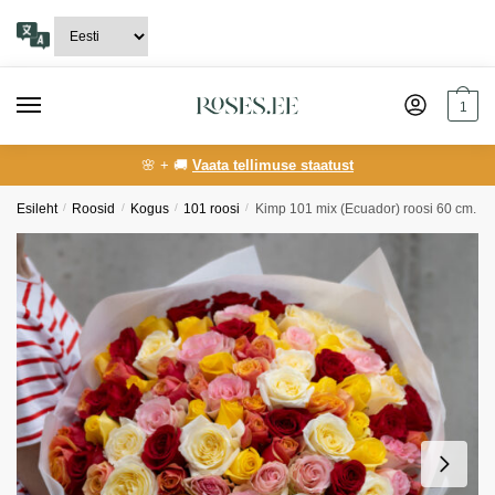
Skip
Skip
to
to
navigation
content
1
🌸 + 🚚
Vaata tellimuse staatust
Esileht
/
Roosid
/
Kogus
/
101 roosi
/
Kimp 101 mix (Ecuador) roosi 60 cm.