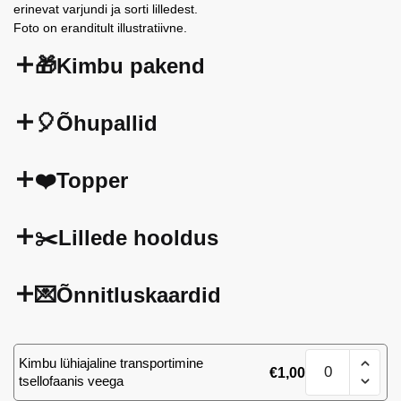
erinevat varjundi ja sorti lilledest.
Foto on eranditult illustratiivne.
🎁Kimbu pakend
🎈Õhupallid
❤️Topper
✂️Lillede hooldus
💌Õnnitluskaardid
Kimp
Kimbu lühiajaline transportimine
€
1,00
101
tsellofaanis veega
mix