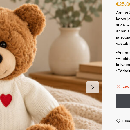
€
25,0
Armas 
karva 
süda. A
annavad
ja sooj
vastab 
•Andme
•Hooldu
kuivata
•Pärito
Lao
Lis