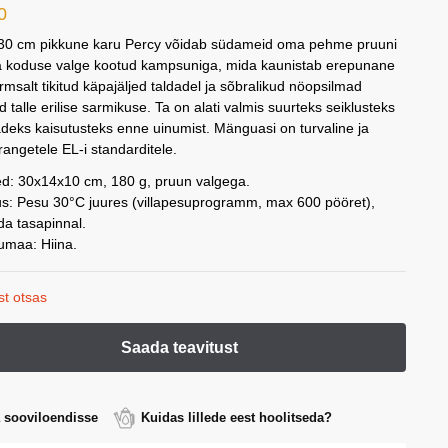
0
30 cm pikkune karu Percy võidab südameid oma pehme pruuni
ja koduse valge kootud kampsuniga, mida kaunistab erepunane
rmsalt tikitud käpajäljed taldadel ja sõbralikud nöopsilmad
 talle erilise sarmikuse. Ta on alati valmis suurteks seiklusteks
adeks kaisutusteks enne uinumist. Mänguasi on turvaline ja
rangetele EL-i standarditele.
d: 30x14x10 cm, 180 g, pruun valgega.
s: Pesu 30°C juures (villapesuprogramm, max 600 pööret),
da tasapinnal.
lumaa: Hiina.
st otsas
a sooviloendisse
Kuidas lillede eest hoolitseda?