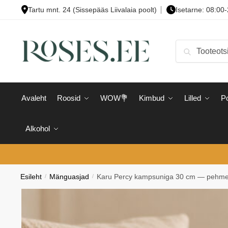
Skip
Skip
Tartu mnt. 24 (Sissepääs Liivalaia poolt)
Isetarne: 08:00
to
to
navigation
content
Otsi:
Otsi
Avaleht
Roosid
WOW💐
Kimbud
Lilled
Po
Alkohol
Esileht
/
Mänguasjad
/
Karu Percy kampsuniga 30 cm — pehm