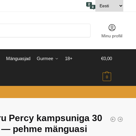
Minu profiil
Mänguasjad
Gurmee
18+
€
0,00
0
ru Percy kampsuniga 30
 — pehme mänguasi