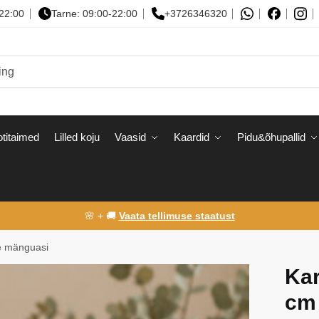
-22:00
Tarne: 09:00-22:00
+3726346320
titaimed
Lilled koju
Vaasid
Kaardid
Pidu&õhupallid
🌸 + 🚚
Vaata tellimuse staatust
e mänguasi
Ka
cm