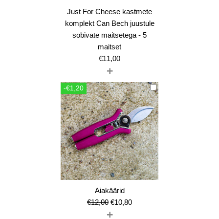
Just For Cheese kastmete
komplekt Can Bech juustule
sobivate maitsetega - 5
maitset
€
11,00
+
-€1,20
Aiakäärid
Algne
Current
€
12,00
€
10,80
+
hind
price