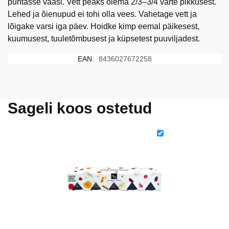
puhtasse vaasi. Vett peaks olema 2/3–3/4 varte pikkusest.
Lehed ja õienupud ei tohi olla vees. Vahetage vett ja
lõigake varsi iga päev. Hoidke kimp eemal päikesest,
kuumusest, tuuletõmbusest ja küpsetest puuviljadest.
EAN:
8436027672258
Sageli koos ostetud