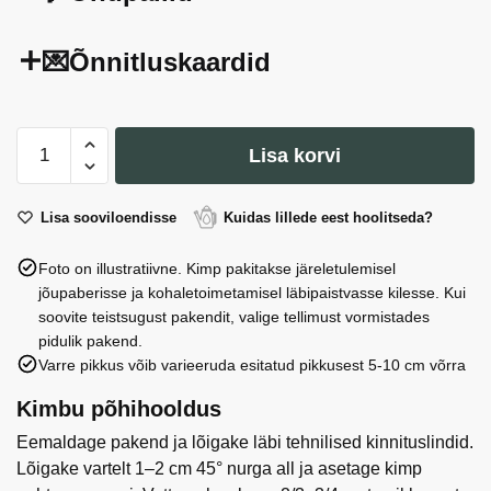
💌Õnnitluskaardid
Just
Lisa korvi
For
Cheese
kastmete
Lisa sooviloendisse
Kuidas lillede eest hoolitseda?
komplekt
Foto on illustratiivne. Kimp pakitakse järeletulemisel
Can
jõupaberisse ja kohaletoimetamisel läbipaistvasse kilesse. Kui
Bech
soovite teistsugust pakendit, valige tellimust vormistades
juustule
pidulik pakend.
sobivate
Varre pikkus võib varieeruda esitatud pikkusest 5-10 cm võrra
maitsetega
-
Kimbu põhihooldus
5
Eemaldage pakend ja lõigake läbi tehnilised kinnituslindid.
maitset
Lõigake vartelt 1–2 cm 45° nurga all ja asetage kimp
kogus