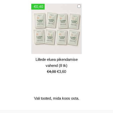
oli:
is:
-€0,40
€12,00.
€10,80.
Lillede eluea pikendamise
vahend (8 tk)
Algne
Current
€
4,00
€
3,60
hind
price
oli:
is:
€4,00.
€3,60.
Vali tooted, mida koos osta.