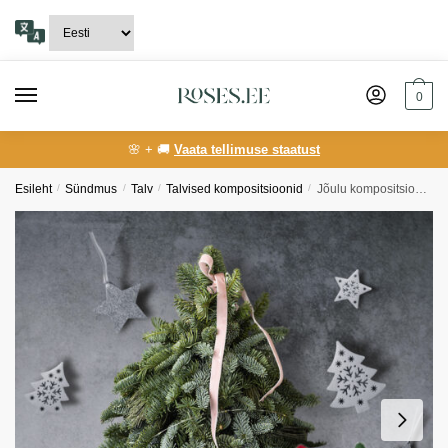
Skip
Skip
to
to
navigation
content
0
🌸 + 🚚
Vaata tellimuse staatust
Esileht
/
Sündmus
/
Talv
/
Talvised kompositsioonid
/
Jõulu kompositsioon #9