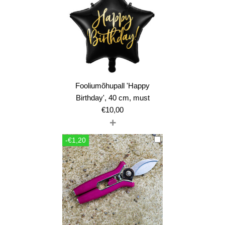
Fooliumõhupall 'Happy
Birthday', 40 cm, must
€
10,00
+
-€1,20