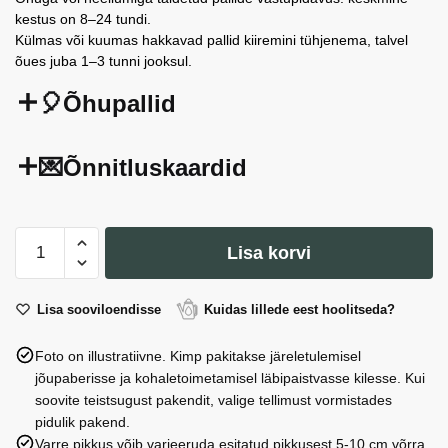
kestus on 8–24 tundi.
Külmas või kuumas hakkavad pallid kiiremini tühjenema, talvel
õues juba 1–3 tunni jooksul.
🎈Õhupallid
💌Õnnitluskaardid
Fooliumõhupall
Lisa korvi
'Happy
Birthday',
40
Lisa sooviloendisse
Kuidas lillede eest hoolitseda?
cm,
Foto on illustratiivne. Kimp pakitakse järeletulemisel
must
jõupaberisse ja kohaletoimetamisel läbipaistvasse kilesse. Kui
kogus
soovite teistsugust pakendit, valige tellimust vormistades
pidulik pakend.
Varre pikkus võib varieeruda esitatud pikkusest 5-10 cm võrra