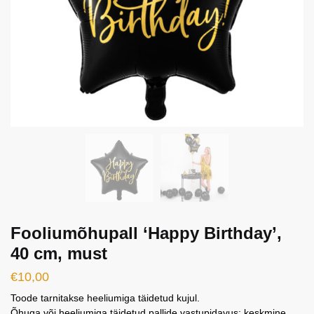
Fooliumõhupall ‘Happy Birthday’,
40 cm, must
€
10,00
Toode tarnitakse heeliumiga täidetud kujul.
Õhuga või heeliumiga täidetud pallide vastupidavus: keskmine