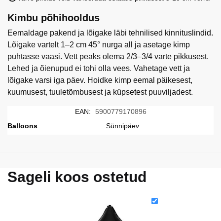
Kimbu põhihooldus
Eemaldage pakend ja lõigake läbi tehnilised kinnituslindid.
Lõigake vartelt 1–2 cm 45° nurga all ja asetage kimp
puhtasse vaasi. Vett peaks olema 2/3–3/4 varte pikkusest.
Lehed ja õienupud ei tohi olla vees. Vahetage vett ja
lõigake varsi iga päev. Hoidke kimp eemal päikesest,
kuumusest, tuuletõmbusest ja küpsetest puuviljadest.
EAN:
5900779170896
Balloons
Sünnipäev
Sageli koos ostetud