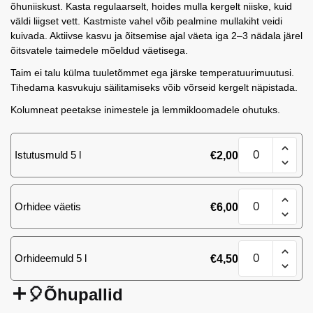
õhuniiskust. Kasta regulaarselt, hoides mulla kergelt niiske, kuid
väldi liigset vett. Kastmiste vahel võib pealmine mullakiht veidi
kuivada. Aktiivse kasvu ja õitsemise ajal väeta iga 2–3 nädala järel
õitsvatele taimedele mõeldud väetisega.
Taim ei talu külma tuuletõmmet ega järske temperatuurimuutusi.
Tihedama kasvukuju säilitamiseks võib võrseid kergelt näpistada.
Kolumneat peetakse inimestele ja lemmikloomadele ohutuks.
Kolumnea
Istutusmuld 5 l
€
2,00
kogus
Kolumnea
Orhidee väetis
€
6,00
kogus
Kolumnea
Orhideemuld 5 l
€
4,50
kogus
🎈Õhupallid