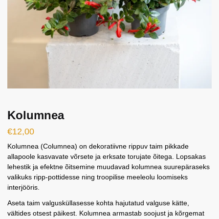
Kolumnea
€
12,00
Kolumnea (Columnea) on dekoratiivne rippuv taim pikkade
allapoole kasvavate võrsete ja erksate torujate õitega. Lopsakas
lehestik ja efektne õitsemine muudavad kolumnea suurepäraseks
valikuks ripp-pottidesse ning troopilise meeleolu loomiseks
interjööris.
Aseta taim valgusküllasesse kohta hajutatud valguse kätte,
vältides otsest päikest. Kolumnea armastab soojust ja kõrgemat