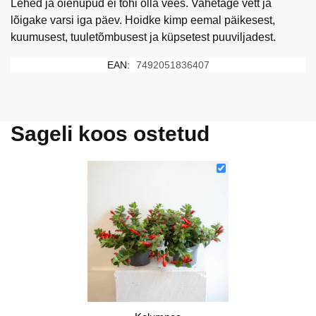
Lehed ja õienupud ei tohi olla vees. Vahetage vett ja
lõigake varsi iga päev. Hoidke kimp eemal päikesest,
kuumusest, tuuletõmbusest ja küpsetest puuviljadest.
EAN:
7492051836407
Sageli koos ostetud