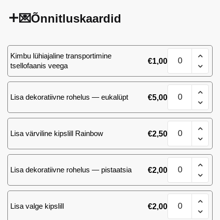
💌Õnnitluskaardid
Kolumnea
Kimbu lühiajaline transportimine
€
1,00
kogus
tsellofaanis veega
Kolumnea
Lisa dekoratiivne rohelus — eukalüpt
€
5,00
kogus
Kolumnea
Lisa värviline kipslill Rainbow
€
2,50
kogus
Kolumnea
Lisa dekoratiivne rohelus — pistaatsia
€
2,00
kogus
Kolumnea
Lisa valge kipslill
€
2,00
kogus