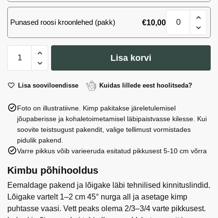
Kolumnea
Punased roosi kroonlehed (pakk)
€
10,00
kogus
Kolumnea
Lisa korvi
kogus
Lisa sooviloendisse
Kuidas lillede eest hoolitseda?
Foto on illustratiivne. Kimp pakitakse järeletulemisel
jõupaberisse ja kohaletoimetamisel läbipaistvasse kilesse. Kui
soovite teistsugust pakendit, valige tellimust vormistades
pidulik pakend.
Varre pikkus võib varieeruda esitatud pikkusest 5-10 cm võrra
Kimbu põhihooldus
Eemaldage pakend ja lõigake läbi tehnilised kinnituslindid.
Lõigake vartelt 1–2 cm 45° nurga all ja asetage kimp
puhtasse vaasi. Vett peaks olema 2/3–3/4 varte pikkusest.