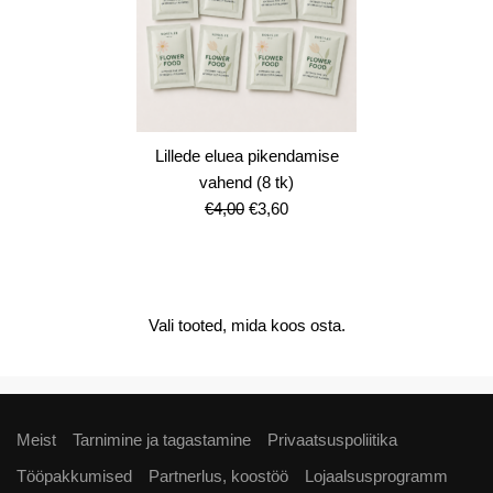
Lillede eluea pikendamise
vahend (8 tk)
Algne
Current
€
4,00
€
3,60
hind
price
oli:
is:
€4,00.
€3,60.
Vali tooted, mida koos osta.
Meist
Tarnimine ja tagastamine
Privaatsuspoliitika
Tööpakkumised
Partnerlus, koostöö
Lojaalsusprogramm