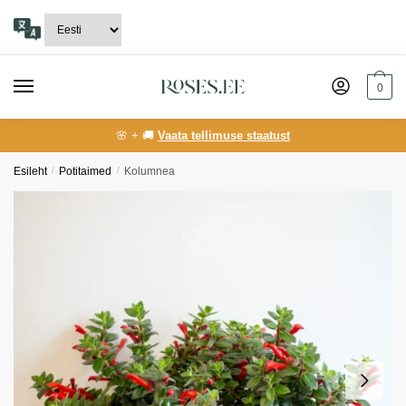
Skip
Skip
to
to
navigation
content
0
🌸 + 🚚
Vaata tellimuse staatust
Esileht
/
Potitaimed
/
Kolumnea