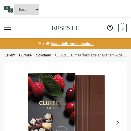
Skip
Skip
to
to
navigation
content
0
🌸 + 🚚
Vaata tellimuse staatust
Esileht
/
Gurmee
/
Šokolaad
/
CLUIZEL Tumšā šokolāde ar avenēm & dzērvenēm, 100g /14/