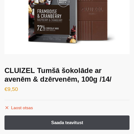
CLUIZEL Tumšā šokolāde ar
avenēm & dzērvenēm, 100g /14/
€
9,50
Laost otsas