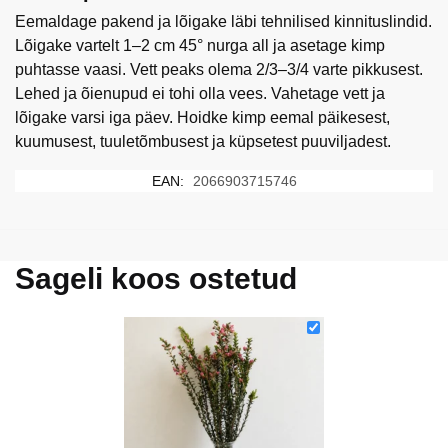
Eemaldage pakend ja lõigake läbi tehnilised kinnituslindid.
Lõigake vartelt 1–2 cm 45° nurga all ja asetage kimp
puhtasse vaasi. Vett peaks olema 2/3–3/4 varte pikkusest.
Lehed ja õienupud ei tohi olla vees. Vahetage vett ja
lõigake varsi iga päev. Hoidke kimp eemal päikesest,
kuumusest, tuuletõmbusest ja küpsetest puuviljadest.
EAN:
2066903715746
Sageli koos ostetud