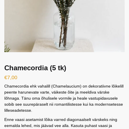
Chamecordia (5 tk)
€
7,00
Chamecordia ehk vahalill (Chamelaucium) on dekoratiivne lõikelill
peente harunevate varte, väikeste õite ja meeldiva värske
lõhnaga. Tänu oma õhulisele vormile ja heale vastupidavusele
sobib see suurepäraselt nii romantilistesse kui ka modernsetesse
lilleseadetesse.
Enne vaasi asetamist lõika varred diagonaalselt värskeks ning
eemalda lehed, mis jäävad vee alla. Kasuta puhast vaasi ja