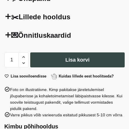
✂️Lillede hooldus
💌Õnnitluskaardid
Chamecordia
Lisa korvi
(5
tk)
kogus
Lisa sooviloendisse
Kuidas lillede eest hoolitseda?
Foto on illustratiivne. Kimp pakitakse järeletulemisel
jõupaberisse ja kohaletoimetamisel läbipaistvasse kilesse. Kui
soovite teistsugust pakendit, valige tellimust vormistades
pidulik pakend.
Varre pikkus võib varieeruda esitatud pikkusest 5-10 cm võrra
Kimbu põhihooldus