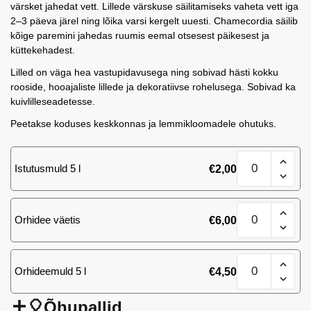
värsket jahedat vett. Lillede värskuse säilitamiseks vaheta vett iga
2–3 päeva järel ning lõika varsi kergelt uuesti. Chamecordia säilib
kõige paremini jahedas ruumis eemal otsesest päikesest ja
küttekehadest.
Lilled on väga hea vastupidavusega ning sobivad hästi kokku
rooside, hooajaliste lillede ja dekoratiivse rohelusega. Sobivad ka
kuivlilleseadetesse.
Peetakse koduses keskkonnas ja lemmikloomadele ohutuks.
Chamecordia
Istutusmuld 5 l
€
2,00
(5
tk)
kogus
Chamecordia
Orhidee väetis
€
6,00
(5
tk)
kogus
Chamecordia
Orhideemuld 5 l
€
4,50
(5
tk)
kogus
🎈Õhupallid