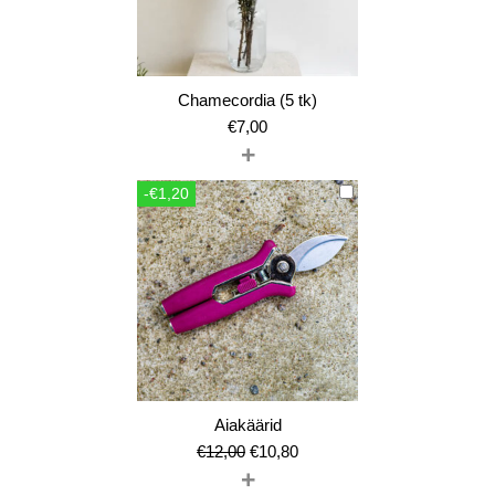
Chamecordia (5 tk)
€
7,00
+
-€1,20
Aiakäärid
Algne
Current
€
12,00
€
10,80
+
hind
price