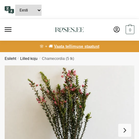
Skip
Skip
to
to
navigation
content
0
🌸 + 🚚
Vaata tellimuse staatust
Esileht
/
Lilled koju
/
Chamecordia (5 tk)