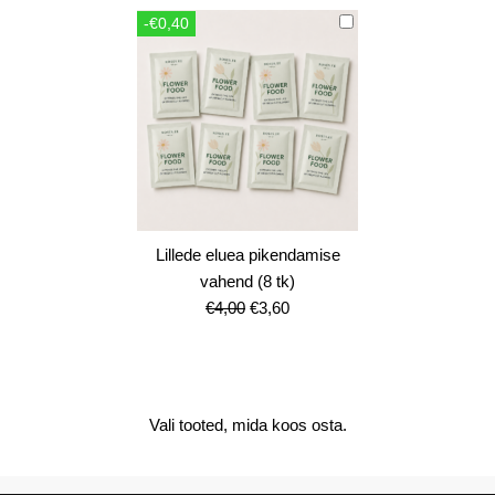
oli:
is:
-€0,40
€12,00.
€10,80.
Lillede eluea pikendamise
vahend (8 tk)
Algne
Current
€
4,00
€
3,60
hind
price
oli:
is:
€4,00.
€3,60.
Vali tooted, mida koos osta.