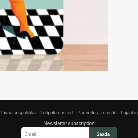
Privaatsuspoliitika
Tööpakkumised
Partnerlus, koostöö
Lojaals
Newsletter subscription