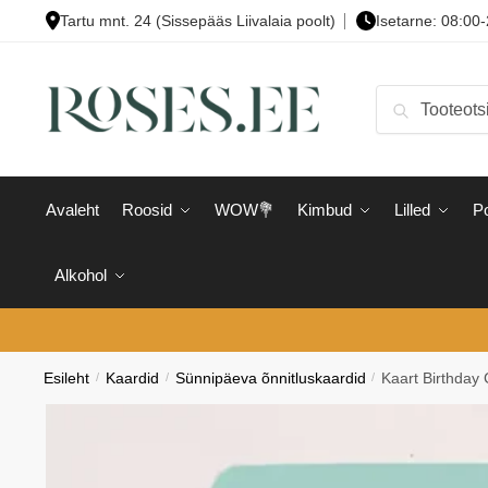
Skip
Skip
Tartu mnt. 24 (Sissepääs Liivalaia poolt)
Isetarne: 08:00
to
to
navigation
content
Otsi:
Otsi
Avaleht
Roosid
WOW💐
Kimbud
Lilled
Po
Alkohol
Esileht
/
Kaardid
/
Sünnipäeva õnnitluskaardid
/
Kaart Birthday