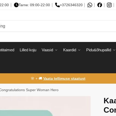
-22:00
Tarne: 09:00-22:00
+3726346320
titaimed
Lilled koju
Vaasid
Kaardid
Pidu&õhupallid
🌸 + 🚚
Vaata tellimuse staatust
 Congratulations Super Woman Hero
Kaa
Con