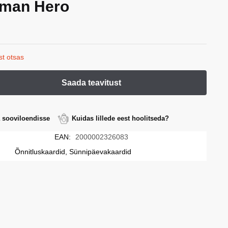
man Hero
st otsas
a sooviloendisse
Kuidas lillede eest hoolitseda?
EAN:
2000002326083
Õnnitluskaardid, Sünnipäevakaardid