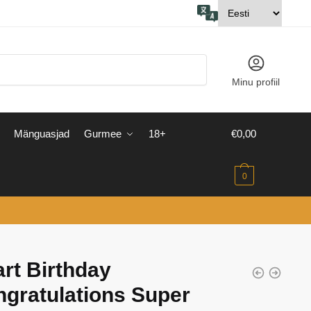
Minu profiil
Mänguasjad
Gurmee
18+
€
0,00
0
rt Birthday
gratulations Super