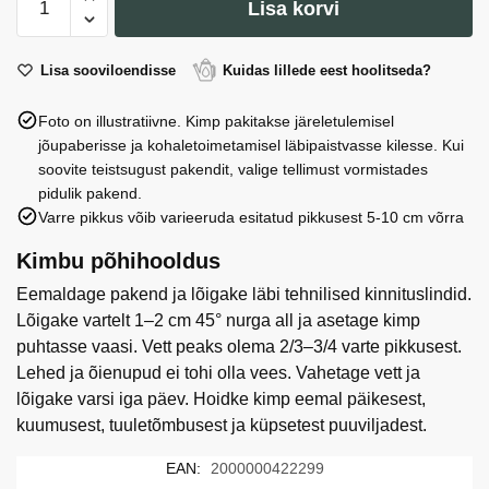
Lisa korvi
punast
kogus
roosi
110
Lisa sooviloendisse
Kuidas lillede eest hoolitseda?
cm.
Foto on illustratiivne. Kimp pakitakse järeletulemisel
kogus
jõupaberisse ja kohaletoimetamisel läbipaistvasse kilesse. Kui
soovite teistsugust pakendit, valige tellimust vormistades
pidulik pakend.
Varre pikkus võib varieeruda esitatud pikkusest 5-10 cm võrra
Kimbu põhihooldus
Eemaldage pakend ja lõigake läbi tehnilised kinnituslindid.
Lõigake vartelt 1–2 cm 45° nurga all ja asetage kimp
puhtasse vaasi. Vett peaks olema 2/3–3/4 varte pikkusest.
Lehed ja õienupud ei tohi olla vees. Vahetage vett ja
lõigake varsi iga päev. Hoidke kimp eemal päikesest,
kuumusest, tuuletõmbusest ja küpsetest puuviljadest.
EAN:
2000000422299