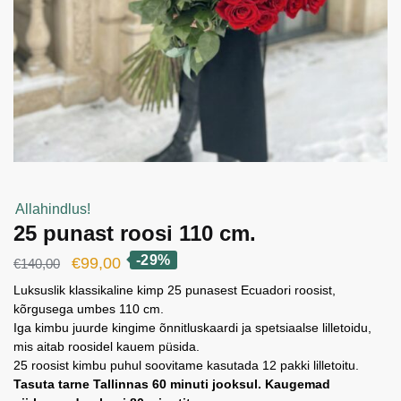
Allahindlus!
25 punast roosi 110 cm.
-29%
Algne
Current
€
99,00
€
140,00
hind
price
Luksuslik klassikaline kimp 25 punasest Ecuadori roosist,
kõrgusega umbes 110 cm.
oli:
is:
Iga kimbu juurde kingime õnnitluskaardi ja spetsiaalse lilletoidu,
€140,00.
€99,00.
mis aitab roosidel kauem püsida.
25 roosist kimbu puhul soovitame kasutada 12 pakki lilletoitu.
Tasuta tarne Tallinnas 60 minuti jooksul. Kaugemad