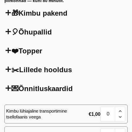
piirkonnad — kuni 80 minutit.
🎁Kimbu pakend
🎈Õhupallid
❤️Topper
✂️Lillede hooldus
💌Õnnitluskaardid
25
Kimbu lühiajaline transportimine
€
1,00
punast
tsellofaanis veega
roosi
110
25