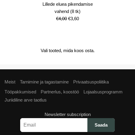
Lillede eluea pikendamise
vahend (8 tk)
Algne
Current
€
4,00
€
3,60
hind
price
oli:
is:
€4,00.
€3,60.
Vali tooted, mida koos osta.
Meist
Tarnimine ja tagastamine
Privaatsuspoliitika
Tööpakkumised
Partnerlus, koostöö
Lojaalsusprogramm
Juriidiline arve taotlus
Newsletter subscription