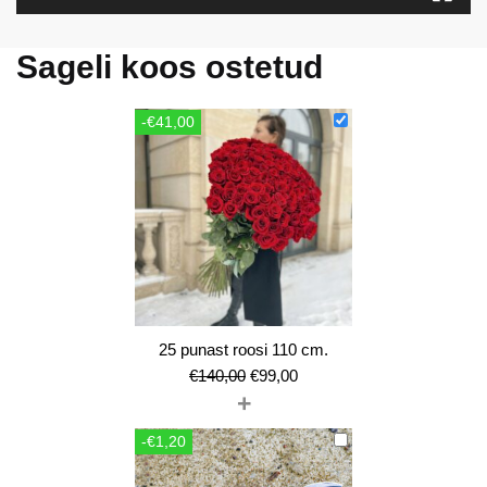
Sageli koos ostetud
-€41,00
25 punast roosi 110 cm.
Algne
Current
€
140,00
€
99,00
+
hind
price
oli:
is:
-€1,20
€140,00.
€99,00.