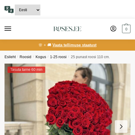
Skip
Skip
to
to
navigation
content
0
🌸 + 🚚
Vaata tellimuse staatust
Esileht
/
Roosid
/
Kogus
/
1-25 roosi
/
25 punast roosi 110 cm.
Tasuta tarne 60 min