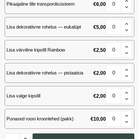
cm.
Pikaajaline lille transpordisüsteem
€
6,00
punast
kogus
roosi
110
25
cm.
Lisa dekoratiivne rohelus — eukalüpt
€
5,00
punast
kogus
roosi
110
25
cm.
Lisa värviline kipslill Rainbow
€
2,50
punast
kogus
roosi
110
25
cm.
Lisa dekoratiivne rohelus — pistaatsia
€
2,00
punast
kogus
roosi
110
25
cm.
Lisa valge kipslill
€
2,00
punast
kogus
roosi
110
25
cm.
Punased roosi kroonlehed (pakk)
€
10,00
punast
kogus
roosi
110
25
cm.