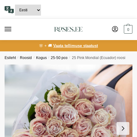
Skip
Skip
to
to
navigation
content
0
🌸 + 🚚
Vaata tellimuse staatust
Esileht
/
Roosid
/
Kogus
/
25-50 роз
/
25 Pink Mondial (Ecuador) roosi