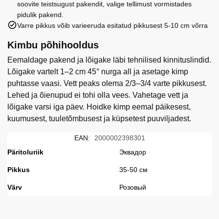
soovite teistsugust pakendit, valige tellimust vormistades
pidulik pakend.
Varre pikkus võib varieeruda esitatud pikkusest 5-10 cm võrra
Kimbu põhihooldus
Eemaldage pakend ja lõigake läbi tehnilised kinnituslindid.
Lõigake vartelt 1–2 cm 45° nurga all ja asetage kimp
puhtasse vaasi. Vett peaks olema 2/3–3/4 varte pikkusest.
Lehed ja õienupud ei tohi olla vees. Vahetage vett ja
lõigake varsi iga päev. Hoidke kimp eemal päikesest,
kuumusest, tuuletõmbusest ja küpsetest puuviljadest.
EAN:
2000002398301
Päritoluriik
Эквадор
Pikkus
35-50 см
Värv
Розовый