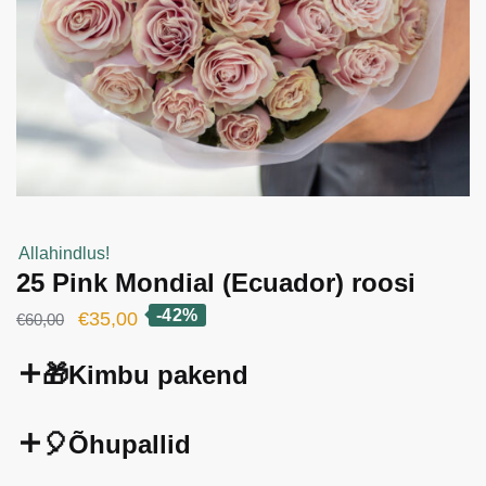
Allahindlus!
25 Pink Mondial (Ecuador) roosi
-42%
Algne
Current
€
35,00
€
60,00
hind
price
🎁Kimbu pakend
oli:
is:
€60,00.
€35,00.
🎈Õhupallid