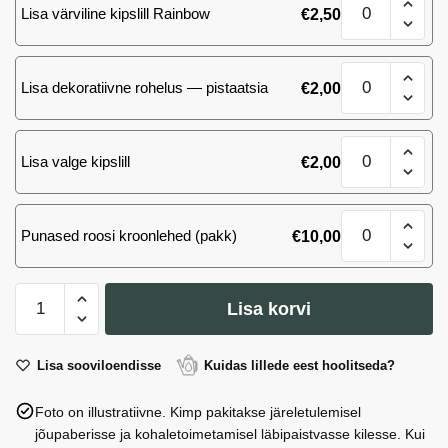
roosi
Lisa värviline kipslill Rainbow
€
2,50
Pink
kogus
Mondial
(Ecuador)
25
roosi
Lisa dekoratiivne rohelus — pistaatsia
€
2,00
Pink
kogus
Mondial
(Ecuador)
25
roosi
Lisa valge kipslill
€
2,00
Pink
kogus
Mondial
(Ecuador)
25
roosi
Punased roosi kroonlehed (pakk)
€
10,00
Pink
kogus
Mondial
(Ecuador)
25
roosi
Lisa korvi
Pink
kogus
Mondial
(Ecuador)
Lisa sooviloendisse
Kuidas lillede eest hoolitseda?
roosi
Foto on illustratiivne. Kimp pakitakse järeletulemisel
kogus
jõupaberisse ja kohaletoimetamisel läbipaistvasse kilesse. Kui