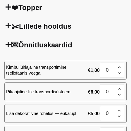
❤️Topper
✂️Lillede hooldus
💌Õnnitluskaardid
25
Kimbu lühiajaline transportimine
€
1,00
Pink
tsellofaanis veega
Mondial
(Ecuador)
25
roosi
Pikaajaline lille transpordisüsteem
€
6,00
Pink
kogus
Mondial
(Ecuador)
25
roosi
Lisa dekoratiivne rohelus — eukalüpt
€
5,00
Pink
kogus
Mondial
(Ecuador)
25