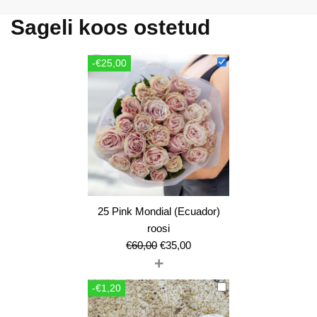
Sageli koos ostetud
-€25,00
25 Pink Mondial (Ecuador)
roosi
Algne
Current
€
60,00
€
35,00
+
hind
price
oli:
is:
-€1,20
€60,00.
€35,00.